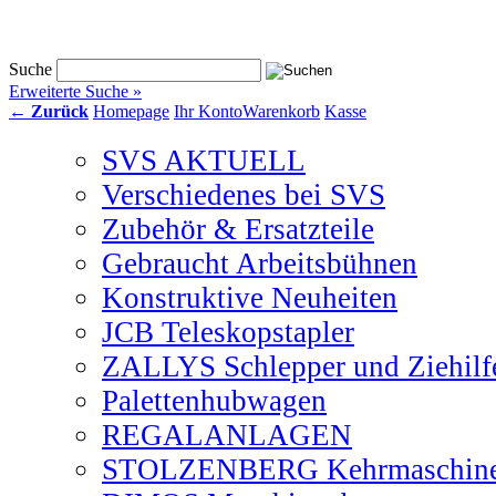
SVS Online-Shop
Suche
Erweiterte Suche »
← Zurück
Homepage
Ihr Konto
Warenkorb
Kasse
SVS AKTUELL
Verschiedenes bei SVS
Zubehör & Ersatzteile
Gebraucht Arbeitsbühnen
Konstruktive Neuheiten
JCB Teleskopstapler
ZALLYS Schlepper und Ziehilf
Palettenhubwagen
REGALANLAGEN
STOLZENBERG Kehrmaschin