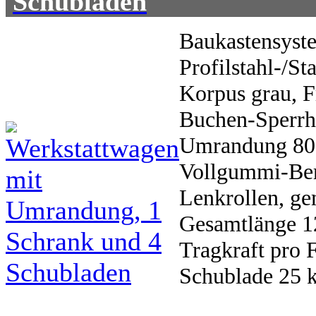
Schubladen
Baukastensyst
Profilstahl-/St
Korpus grau, F
Buchen-Sperrho
Umrandung 80 
Vollgummi-Bere
Lenkrollen, g
Gesamtlänge 1
Tragkraft pro 
Schublade 25 k