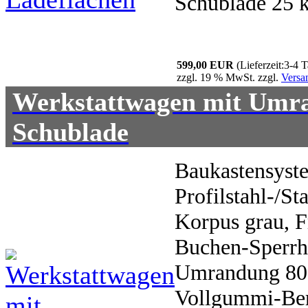
Schublade 25 k
599,00 EUR
(Lieferzeit:3-4 
zzgl. 19 % MwSt. zzgl.
Versa
Werkstattwagen mit Umra
Schublade
Baukastensyst
Profilstahl-/St
Korpus grau, F
Buchen-Sperrho
Umrandung 80 
Vollgummi-Bere