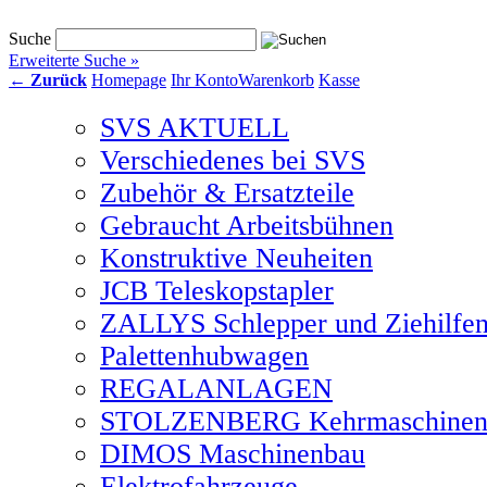
SVS Online-Shop
Suche
Erweiterte Suche »
← Zurück
Homepage
Ihr Konto
Warenkorb
Kasse
SVS AKTUELL
Verschiedenes bei SVS
Zubehör & Ersatzteile
Gebraucht Arbeitsbühnen
Konstruktive Neuheiten
JCB Teleskopstapler
ZALLYS Schlepper und Ziehilfe
Palettenhubwagen
REGALANLAGEN
STOLZENBERG Kehrmaschine
DIMOS Maschinenbau
Elektrofahrzeuge